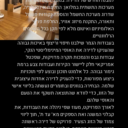
למבנה החדש של הדירה. במקביל שדרגנו את
מערכות התשתית במלואן: החלפת אינסטלציה,
שדרוג מערכת החשמל והוספת נקודות חשמל
ותאורה, התקנת מיזוג אוויר, החלפת פרטי
האלומיניום ואיטום מלא לפי תקן בכל השטחים
הרלוונטיים.
בעבודות הגמר שילבנו חיפוי וריצוף באיכות גבוהה
שהעניקו לדירה את האופי המינימליסטי הנקי,
עבודות גבס והנמכות תקרה מדויקות, שפכטל
אמריקאי חלק ליישור הקירות ועבודות צבע ברמת
גימור גבוהה. כל אלמנט תוכנן ובוצע לפי תוכניות
ביצוע מפורטות, כדי להעניק לדירה אחדות עיצובית
שלמה. הבחירה בגוונים ובחומרים נעשתה בליווי אישי
של הזוג, כדי לוודא שהתוצאה תשקף את הטעם
והאופי שלהם.
לאורך הפרויקט, מעוז שפי ניהלה את העבודות, את
קבלני המשנה ואת הספקים מא' עד ת', תוך ליווי
צמוד של הזוג הצעיר. פרויקט של דירה ראשונה