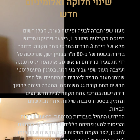
שינוי חלוקה ואלומיניום
חדש
מעוז שפי חברה לבניה ופיתוח בע"מ, קבלן רשום
בפנקס הקבלנים סיווג ג'1, ביצעה פרויקט חידוש
מלא של דירת 3 חדרים במרכז פתח תקווה. מדובר
בדירה בשטח של כ-80 מ"ר בבניין ישן, שנרכשה על
ידי זוג צעיר כדירתם הראשונה. את הפרויקט תכננה
ועיצבה מעוז שפי עבור בני הזוג, בסגנון מינימליסטי
שנותן מענה מדויק לצרכים היומיומיים של חיים
חדשים תחת קורת גג משותפת. המטרה הייתה להפוך
דירה ישנה במרכז פתח תקווה לבית חדש, נעים
ומזמין, בסטנדרט גבוה שילווה את הזוג לשנים
הבאות.
החידוש התחיל בעבודות בסיסיות. ביצענו שבירות
והריסות למען פתיחת חללים ושינוי חלוקה בהתאם
לתכנון, לצד הקמת מחיצות פנים חדשות שהתאימו