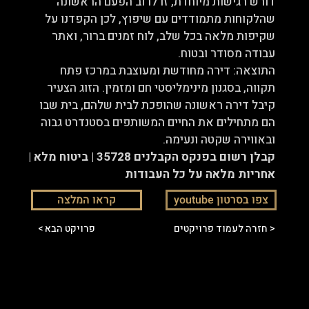
דורש רגישות מיוחדת, זו לרוב הפעם הראשונה
שהלקוחות מתמודדים עם שיפוץ, לכן הקפדנו על
שקיפות מלאה בכל שלב, לוח זמנים ברור, ואתר
עבודה מסודר ובטוח.
התוצאה: דירה מחודשת ומעוצבת במרכז פתח
תקווה, בסגנון מינימליסטי חם ומזמין. הזוג הצעיר
קיבל דירה ראשונה שהופכת לבית שלהם, בית שבו
הם מתחילים את החיים המשותפים בסטנדרט גבוה
ובאווירה שקטה ונעימה.
קבלן רשום בפנקס הקבלנים 35728 | ביטוח מלא |
אחריות מלאה על כל העבודות
youtube צפו בסרטון
קראו המלצה
חזרה לעמוד פרויקטים >
< פרויקט הבא