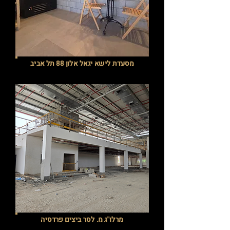
מסעדת לישא יגאל אלון 88 תל אביב
מרלו"ג מ. לסר ביצים פרדסיה