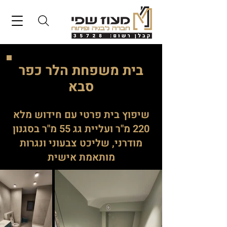
בית משפחת הלר כפר
סבא
שיפוץ בית פרטי עם חידוש מלא
220 מ"ר ועליית גג 55 מ"ר בסגנון
מודרני, שליכט צבעוני ונגרות
מותאמת אישית