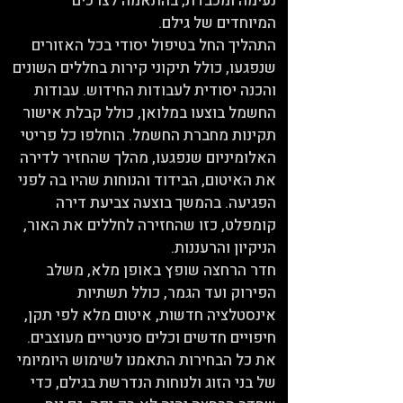
נעימה ומכבדת, בהתאמה לצרכים
המיוחדים של גילם.
התהליך החל בטיפול יסודי בכל האזורים
שנפגעו, כולל תיקוני קירות בחללים השונים
והכנה יסודית לעבודות החידוש. עבודות
החשמל בוצעו במלואן, כולל קבלת אישור
תקינות מחברת החשמל. הוחלפו כל פריטי
האלומיניום שנפגעו, מהלך שהחזיר לדירה
את האיטום, הבידוד והנוחות שהיו בה לפני
הפגיעה. בהמשך בוצעה צביעת דירה
קומפלט, כזו שהחזירה לחללים את האור,
הניקיון והרעננות.
חדר הרחצה שופץ באופן מלא, משלב
הפירוק ועד הגמר, כולל תשתיות
אינסטלציה חדשות, איטום מלא לפי תקן,
חיפויים חדשים וכלים סניטריים מעוצבים.
את כל הבחירות התאמנו לשימוש היומיומי
של בני הזוג ולנוחות הנדרשת בגילם, כדי