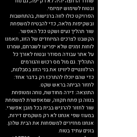
שחדר הרחצה יהיה לא רק יפה, גם נוח
ובטוח לשימוש יומיומי.
הפרויקט כולו לווה ברגישות, בהתחשבות
ובשקיפות מלאה, כדי להבטיח למשפחת
שור תהליך נעים ושקט ככל האפשר.
הקשבנו לצרכים המיוחדים של הזוג, תאמנו
לוחות זמנים שלא יפריעו לשגרתם, שמרנו
על אתר עבודה מסודר ובטוח לאורך כל
התהליך. גם מול מס רכוש והגורמים
הרלוונטיים ליווינו את בני הזוג בסבלנות,
כדי שהם יוכלו להתרכז רק בדבר אחד:
לחזור הביתה בראש שקט.
התוצאה: דירה מחודשת, נוחה ומטופחת
בנווה גן פתח תקווה, שמאפשרת למשפחת
שור לחזור להרגיש בבית בכל מובן אפשרי.
במעוז שפי אנחנו לא רק משקמים דירות,
אנחנו מחזירים למשפחות את הבית שלהן.
בונים עתיד בטוח.