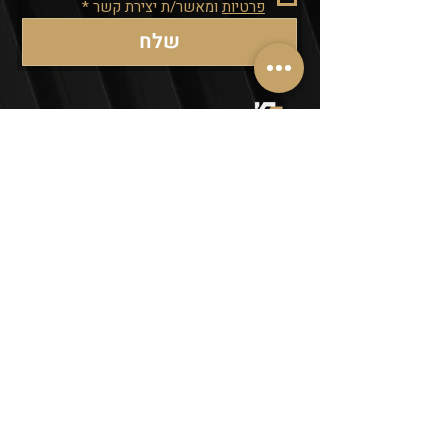
פרטיות
 ומאשר/ת יצירת קשר
*
שלח
קבלן רשום: 35728
:טלפון
03-9030243
דוא"ל :
office@maoz-s.co.il
מוזמנים לעקוב:
פעילות החברה:
פתח תקווה,
תל אביב, גוש דן והמרכז.
מדיניות פרטיות
תנאי שימוש
הצהרת נגישות
כל הזכויות שמורות למעוז שפי חברה
לבניה ופיתוח בע"מ Ⓒ 2026