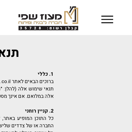
תנאי ש
1. כללי
ברוכים הבאים לאתר maoz-s.co.il . האתר מופעל על ידי מעוז שפי (להלן: "החברה" או "האתר").
תנאי שימוש אלה (להלן: "
אלה במלואם. אם אינך מסכ
2. קניין רוחני
כל התוכן המופיע באתר, לר
החברה או של צדדים שלישיים