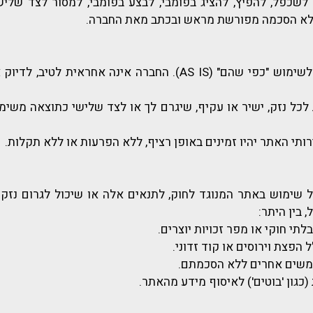
לשכפל, להפיץ, להציג בפומבי, לבצע בפומבי, למסור לצד שלישי,
לא הסכמה מפורשת מראש ובכתב מאת החברה.
האתר ותוכן האתר ניתנים לשימוש "כפי שהם" (AS IS). החברה אינה 
כל נזק, ישיר או עקיף, שיגרם לך או לצד שלישי כתוצאה משי
ותי האתר יהיו זמינים באופן רציף, ללא הפרעות או ללא תקלות.
 שימוש באתר המנוגד לחוק, לתנאים אלה או שיכול לגרום נזק
 בין היתר:
בלתי חוקי או מפר זכויות יוצרים.
הפצת וירוסים או קוד זדוני.
משים אחרים ללא הסכמתם.
כגון 'בוטים') לאיסוף מידע מהאתר.